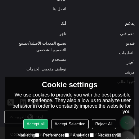
اتصل بنا
يدعم
لك
دعم فني
تاجر
فيديو
تصنيع المعدات الأصلية/تصنيع
التصميم الشخصي
التعليمات
مستخدم
أخبار
توظيف مقدمي الخدمات
مرشد
تتبع الطلب
Cookie settings
We use cookies to provide you with the best possible
experience. They also allow us to analyze user
behavior in order to constantly improve the website for
you.
لغة:
العربية
Accept all
Accept Selection
Reject All
Copyright © 2026
Zhejiang Dingfeng Electric Appliance Co.,Ltd.
Marketing
Preferences
Analytics
Necessary