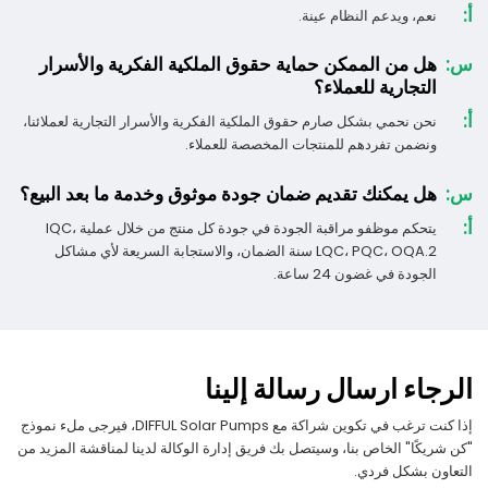
أ:
نعم، ويدعم النظام عينة.
س:
هل من الممكن حماية حقوق الملكية الفكرية والأسرار
التجارية للعملاء؟
أ:
نحن نحمي بشكل صارم حقوق الملكية الفكرية والأسرار التجارية لعملائنا،
ونضمن تفردهم للمنتجات المخصصة للعملاء.
س:
هل يمكنك تقديم ضمان جودة موثوق وخدمة ما بعد البيع؟
أ:
يتحكم موظفو مراقبة الجودة في جودة كل منتج من خلال عملية IQC،
LQC، PQC، OQA.2 سنة الضمان، والاستجابة السريعة لأي مشاكل
الجودة في غضون 24 ساعة.
الرجاء ارسال رسالة إلينا
إذا كنت ترغب في تكوين شراكة مع DIFFUL Solar Pumps، فيرجى ملء نموذج
"كن شريكًا" الخاص بنا، وسيتصل بك فريق إدارة الوكالة لدينا لمناقشة المزيد من
التعاون بشكل فردي.