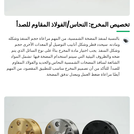
تخصيص المخرج: النحاس/الفولاذ المقاوم للصدأ
بالنسبة لمنفذ المضخة الشمسية، من المهم مراعاة حجم المنفذ وشكله
ومادته. سيحدد قطر وشكل أنابيب التوصيل أو المعدات الأخرى حجم
وشكل المنفذ. يجب اختيار مادة المخرج بناءً على نوع السائل الذي يتم
ضخه والظروف البيئية التي سيتم استخدام المضخة فيها. تشمل المواد
الشائعة لمنافذ المضخات الشمسية النحاس والحديد والفولاذ المقاوم
للصدأ. للتأكد من أن تصميم المخرج مناسب للتطبيق المقصود، من المهم
أيضًا مراعاة ضغط العمل ومعدل تدفق المضخة.