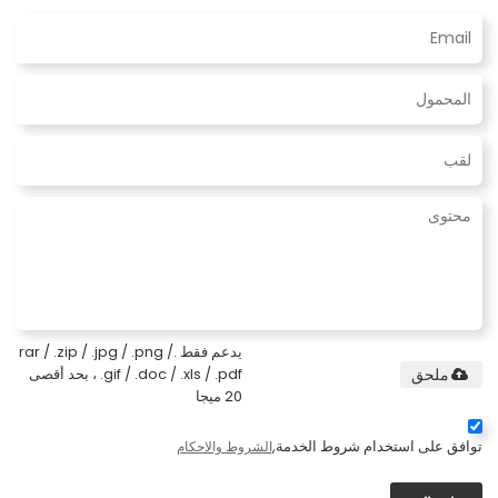
يدعم فقط .rar / .zip / .jpg / .png /
.gif / .doc / .xls / .pdf ، بحد أقصى
ملحق
20 ميجا
توافق على استخدام شروط الخدمة,
الشروط والاحكام