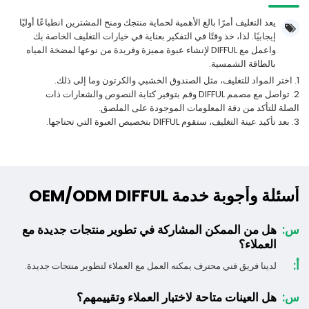
يعد التغليف أمرًا بالغ الأهمية لحماية منتجك ومنح المشترين انطباعًا أوليًا
إيجابيًا. لذا، خذ وقتًا في التفكير بعناية في خيارات التغليف الخاصة بك
واعمل مع DIFFUL لإنشاء عبوة مميزة وفريدة من نوعها لمضخة المياه
بالطاقة الشمسية.
1. اختر المواد للتغليف، مثل الصندوق الخشبي والكرتون وما إلى ذلك.
2. تواصل مع مصمم DIFFUL وقم بتوفير كتابة النصوص والشعارات ذات
الصلة للتأكد من دقة المعلومات الموجودة على الملصق.
3. بعد تأكيد عينة التغليف، ستقوم DIFFUL بتخصيص العبوة التي تحتاجها.
أسئلة وأجوبة خدمة OEM/ODM DIFFUL
س:
هل من الممكن المشاركة في تطوير منتجات جديدة مع
العملاء؟
أ:
لدينا فريق فني محترف يمكنه العمل مع العملاء لتطوير منتجات جديدة.
س:
هل العينات متاحة لاختبار العملاء وتقييمهم؟