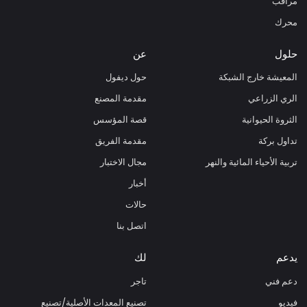
مراقب
محرك
حلول
عن
المعيشة خارج الشبكة
حول ديفول
الري الزراعي
مقدمة المصنع
الثروة الحيوانية
قصة المؤسس
تداول بركة
مقدمة الفريق
تربية الأحياء المائية والنهر
مجال الاختبار
أخبار
حالات
اتصل بنا
يدعم
لك
دعم فني
تاجر
فيديو
تصنيع المعدات الأصلية/تصنيع