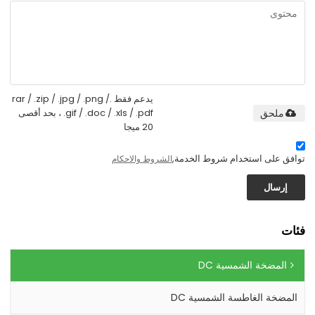
يدعم فقط .rar / .zip / .jpg / .png /
.gif / .doc / .xls / .pdf ، بحد أقصى
ملحق
20 ميجا
توافق على استخدام شروط الخدمة,
الشروط والاحكام
إرسال
فئات
المضخة الشمسية DC
المضخة الغاطسة الشمسية DC