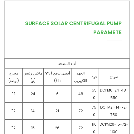
SURFACE SOLAR CENTRIFUGAL PUMP
PARAMETE
أداء المضخة
الجهد
أقصى تدفق (m3
ماكس رئيس
مخرج
نموذج
قوة
االكهربى
/ h)
(م)
(بوصة)
55
DCPM6-24-48-
1 "
24
6
48
0
550
75
DCPM21-14-72-
2 "
14
21
72
0
750
110
DCPM26-15-72-
2 "
15
26
72
0
1100