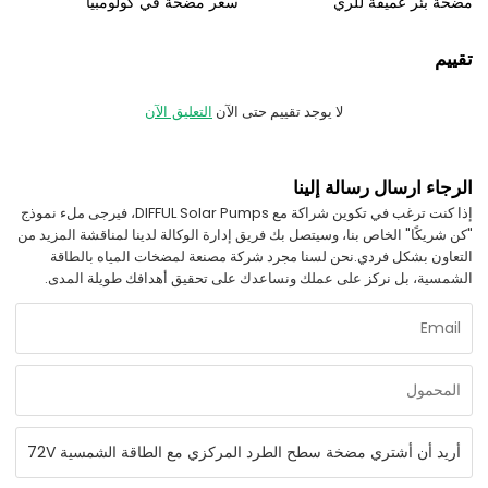
مضخة بئر عميقة للري
سعر مضخة في كولومبيا
تقييم
لا يوجد تقييم حتى الآن
التعليق الآن
الرجاء ارسال رسالة إلينا
إذا كنت ترغب في تكوين شراكة مع DIFFUL Solar Pumps، فيرجى ملء نموذج
"كن شريكًا" الخاص بنا، وسيتصل بك فريق إدارة الوكالة لدينا لمناقشة المزيد من
التعاون بشكل فردي.
نحن لسنا مجرد شركة مصنعة لمضخات المياه بالطاقة
الشمسية، بل نركز على عملك ونساعدك على تحقيق أهدافك طويلة المدى.