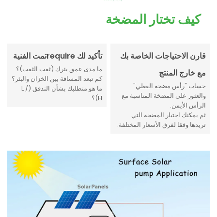
كيف تختار المضخة
قارن الاحتياجات الخاصة بك
تأكيد لك requireتمت الفنية
ما مدى عمق بئرك (ثقب الثقب)؟
مع خارج المنتج
كم تبعد المسافة بين الخزان والبئر؟
حساب "رأس مضخة الفعلي"
ما هو متطلبك بشأن التدفق (L /
والعثور على المضخة المناسبة مع
H)؟
الرأس الأيمن.
ثم يمكنك اختيار المضخة التي
تريدها وفقا لفرق الأسعار المختلفة.