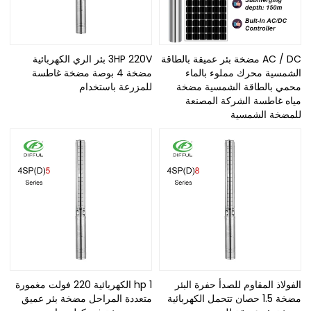
AC / DC مضخة بئر عميقة بالطاقة
3HP 220V بئر الري الكهربائية
الشمسية محرك مملوء بالماء
مضخة 4 بوصة مضخة غاطسة
محمي بالطاقة الشمسية مضخة
للمزرعة باستخدام
مياه غاطسة الشركة المصنعة
للمضخة الشمسية
الفولاذ المقاوم للصدأ حفرة البئر
1 hp الكهربائية 220 فولت مغمورة
مضخة 1.5 حصان تتحمل الكهربائية
متعددة المراحل مضخة بئر عميق