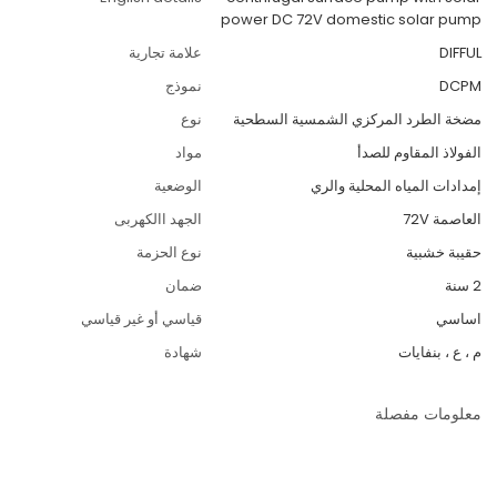
power DC 72V domestic solar pump
DIFFUL
علامة تجارية
DCPM
نموذج
مضخة الطرد المركزي الشمسية السطحية
نوع
الفولاذ المقاوم للصدأ
مواد
إمدادات المياه المحلية والري
الوضعية
العاصمة 72V
الجهد االكهربى
حقيبة خشبية
نوع الحزمة
2 سنة
ضمان
اساسي
قياسي أو غير قياسي
م ، ع ، بنفايات
شهادة
معلومات مفصلة