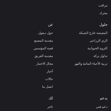
مراقب
محرك
حلول
عن
المعيشة خارج الشبكة
حول ديفول
الري الزراعي
مقدمة المصنع
الثروة الحيوانية
قصة المؤسس
تداول بركة
مقدمة الفريق
تربية الأحياء المائية والنهر
مجال الاختبار
أخبار
حالات
اتصل بنا
يدعم
لك
دعم فني
تاجر