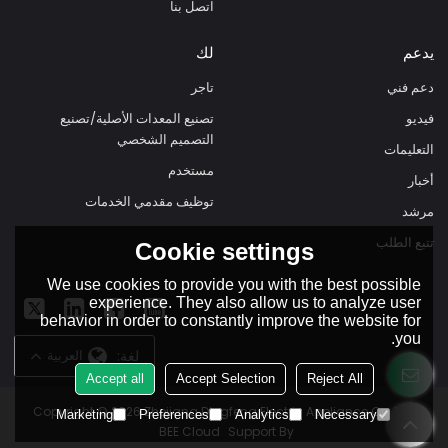
اتصل بنا
يدعم
لك
دعم فني
تاجر
فيديو
تصنيع المعدات الأصلية/تصنيع
التصميم الشخصي
التعليمات
مستخدم
أخبار
توظيف مقدمي الخدمات
مرشد
تتبع الطلب
Cookie settings
We use cookies to provide you with the best possible
experience. They also allow us to analyze user
behavior in order to constantly improve the website for
you.
لغة:
العربية
Accept all
Accept Selection
Reject All
Copyright © 2026
Zhejiang Dingfeng Electric Appliance Co.,Ltd.
Marketing
Preferences
Analytics
Necessary
BEE Cloud
Support By