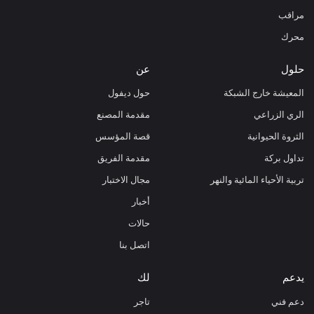
مراقب
محرك
حلول
عن
المعيشة خارج الشبكة
حول ديفول
الري الزراعي
مقدمة المصنع
الثروة الحيوانية
قصة المؤسس
تداول بركة
مقدمة الفريق
تربية الأحياء المائية والنهر
مجال الاختبار
أخبار
حالات
اتصل بنا
يدعم
لك
دعم فني
تاجر