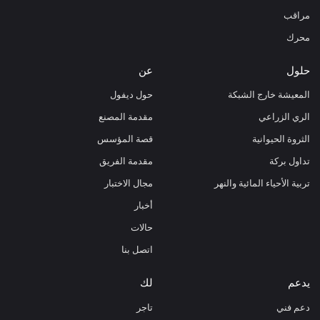
مراقب
محرك
حلول
عن
المعيشة خارج الشبكة
حول ديفول
الري الزراعي
مقدمة المصنع
الثروة الحيوانية
قصة المؤسس
تداول بركة
مقدمة الفريق
تربية الأحياء المائية والنهر
مجال الاختبار
أخبار
حالات
اتصل بنا
يدعم
لك
دعم فني
تاجر