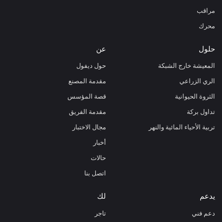
مراقب
محرك
حلول
عن
المعيشة خارج الشبكة
حول ديفول
الري الزراعي
مقدمة المصنع
الثروة الحيوانية
قصة المؤسس
تداول بركة
مقدمة الفريق
تربية الأحياء المائية والنهر
مجال الاختبار
أخبار
حالات
اتصل بنا
يدعم
لك
دعم فني
تاجر