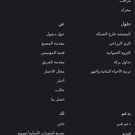
مراقب
محرك
حلول
عن
المعيشة خارج الشبكة
حول ديفول
الري الزراعي
مقدمة المصنع
الثروة الحيوانية
قصة المؤسس
تداول بركة
مقدمة الفريق
تربية الأحياء المائية والنهر
مجال الاختبار
أخبار
حالات
اتصل بنا
يدعم
لك
دعم فني
تاجر
فيديو
تصنيع المعدات الأصلية/تصنيع