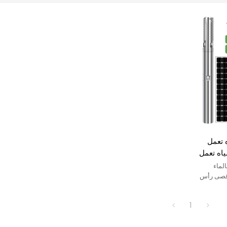
اه تعمل
اه تعمل
اه تعمل
لماء
75 واط) ، أقصى رأس
： 26 م ， أقصى تدفق ： 14.3 م 3 /
1