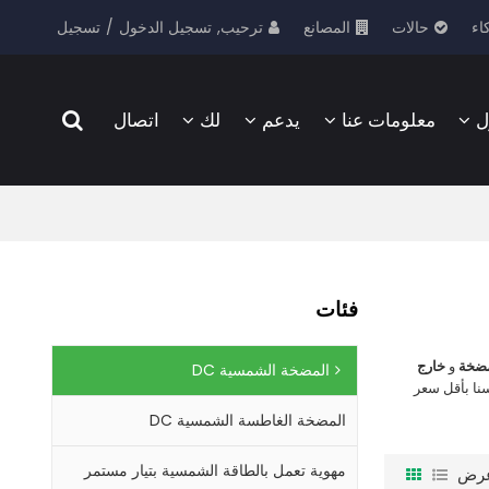
ترحيب,
تسجيل الدخول
/
تسجيل
اء
حالات
المصانع
ل
معلومات عنا
يدعم
لك
اتصال
فئات
مضخة
و
خارج
المضخة الشمسية DC
نا بأقل سعر
المضخة الغاطسة الشمسية DC
مهوية تعمل بالطاقة الشمسية بتيار مستمر
رض