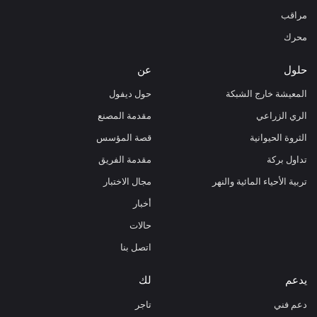
مراقب
محرك
حلول
عن
المعيشة خارج الشبكة
حول ديفول
الري الزراعي
مقدمة المصنع
الثروة الحيوانية
قصة المؤسس
تداول بركة
مقدمة الفريق
تربية الأحياء المائية والنهر
مجال الاختبار
أخبار
حالات
اتصل بنا
يدعم
لك
دعم فني
تاجر