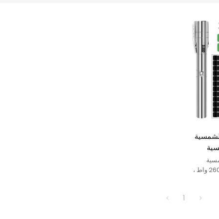
لشمسية
مسية
الشمسية
مسية
ة
بمحرك مملوء بالماء محمي. 2600 واط ،
أقصى رأس ： 39 م ، أقصى تدفق ： 38
1