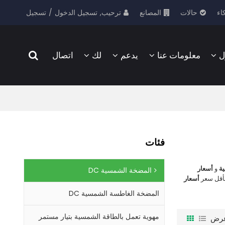
ترحيب,
تسجيل الدخول
/
تسجيل
اء
حالات
المصانع
ل
معلومات عنا
يدعم
لك
اتصال
فئات
ة
و
أسعار
المضخة الشمسية DC
بأقل سعر
أسعار
المضخة الغاطسة الشمسية DC
مهوية تعمل بالطاقة الشمسية بتيار مستمر
رض