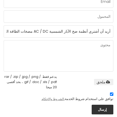
يدعم فقط .rar / .zip / .jpg / .png /
.gif / .doc / .xls / .pdf ، بحد أقصى
ملحق
20 ميجا
توافق على استخدام شروط الخدمة,
الشروط والاحكام
إرسال