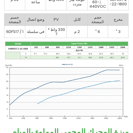
（60-
ساعة
-22-1800
متردد
440VOC
حجم
جسم
مخرج
كابل
PV
وضع اتصال
المضخة
المضخة
330 واط *
3 "
6 "
2 م
في سلسلة
6DFS17 / 1
7
ميزة المحرك المحمي المملوء بالمياه