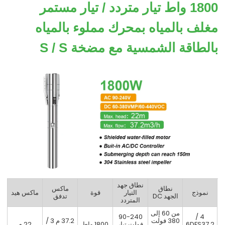
1800 واط تيار متردد / تيار مستمر
مغلف بالمياه بمحرك مملوء بالمياه
بالطاقة الشمسية مع مضخة S / S
نطاق جهد
نطاق
ماكس
نموذج
التيار
قوة
ماكس هيد
الجهد DC
تدفق
المتردد
من 60 إلى
90-240
4 /
380 فولت
37.2 م 3 /
6DFS37.2
فولت تيار
1800 واط
22 م