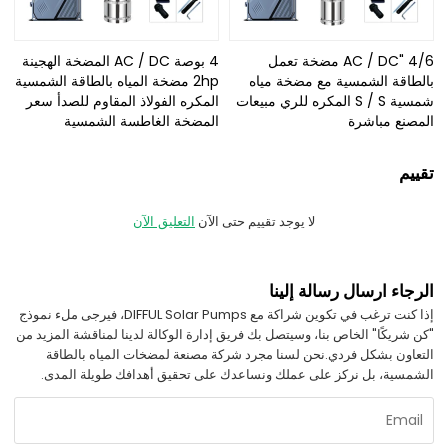
4/6 "AC / DC مضخة تعمل
4 بوصة AC / DC المضخة الهجينة
بالطاقة الشمسية مع مضخة مياه
2hp مضخة المياه بالطاقة الشمسية
شمسية S / S المكره للري مبيعات
المكره الفولاذ المقاوم للصدأ سعر
المصنع مباشرة
المضخة الغاطسة الشمسية
تقييم
لا يوجد تقييم حتى الآن
التعليق الآن
الرجاء ارسال رسالة إلينا
إذا كنت ترغب في تكوين شراكة مع DIFFUL Solar Pumps، فيرجى ملء نموذج
"كن شريكًا" الخاص بنا، وسيتصل بك فريق إدارة الوكالة لدينا لمناقشة المزيد من
التعاون بشكل فردي.
نحن لسنا مجرد شركة مصنعة لمضخات المياه بالطاقة
الشمسية، بل نركز على عملك ونساعدك على تحقيق أهدافك طويلة المدى.