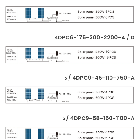
4DPC6-175-300-2200-A / D
4DPC9-45-110-750-A / د
4DPC9-58-150-1100-A / د