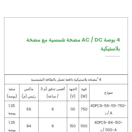
4 بوصة AC / DC مضخة شمسية مع مضخة
بلاستيكية
4 "مضخة بلاستيكية دافعة تعمل بالطاقة الشمسية
قوة
الجهد
أقصى تدفق (م 3
ماكس
منفذ
نموذج
(W)
(V)
/ ساعة)
رئيس (م)
(بوصة)
1.25
4DPC6-56-110-750-
56
6
110
750
A / د
بوصة
1.25
4DPC6-84-150-
84
6
150
1100
1100-A / د
بوصة