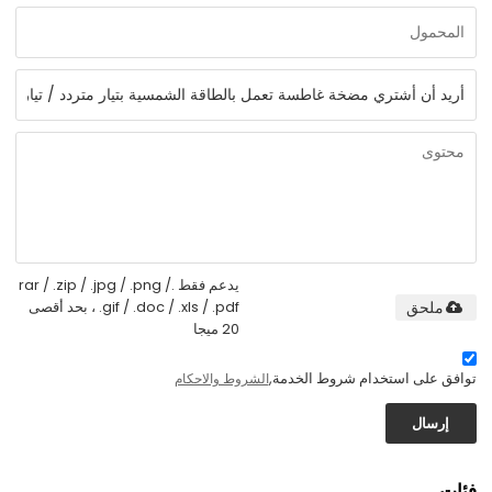
يدعم فقط .rar / .zip / .jpg / .png /
.gif / .doc / .xls / .pdf ، بحد أقصى
ملحق
20 ميجا
توافق على استخدام شروط الخدمة,
الشروط والاحكام
إرسال
فئات