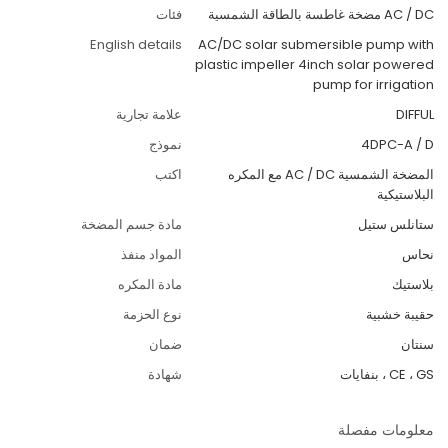
AC / DC مضخة غاطسة بالطاقة الشمسية
فئات
English details
AC/DC solar submersible pump with
plastic impeller 4inch solar powered
pump for irrigation
DIFFUL
علامة تجارية
4DPC-A / D
نموذج
المضخة الشمسية AC / DC مع المكره
اكتب
البلاستيكية
ستانلس ستيل
مادة جسم المضخة
نحاس
المواد منفذ
بلاستيك
مادة المكره
حقيبة خشبية
نوع الحزمة
سنتان
ضمان
CE ، GS ، بنفايات
شهادة
معلومات مفصلة