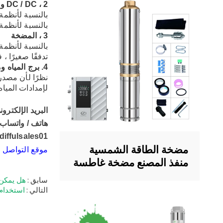
2 ، DC / DC و DC / معدات تحويل التيار المتردد
بالنسبة لأنظمة المضخات ذات الم
بالنسبة لأنظمة المضخات التي ت
3 ، المضخة
بالنسبة لأنظمة 
تدفقًا صغيرًا 
4. برج المياه ومرافق الإمداد بالمياه
نظرًا لأن مصدر
لإمدادات المياه
البريد الإلكتروني / سكايب: 
هاتف / واتساب: +86 288607
diffulsales01
مضخة الطاقة الشمسية
موقع التواصل ا
منفذ المصنع مضخة غاطسة
بالطاقة الشمسية مع
سابق
هل يمكن استخدا
المكره البلاستيكية 4 بوصة
التالي
استخدام 
مضخة تعمل بالطاقة
الشمسية للري