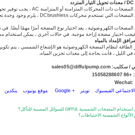
حركات المتزامنة أو المتزامنة AC ، يجب توفير تحويل طاقة DC / AC لإخراج الجهد المناسب لتشغيل المحرك.
ستخدم محركات DCbrushless ، يلزم وجود وحدة تحكم محرك خاصة بالنظام.
المضخات الكهروضوئية ، يعد اختيار نوع المضخة أمرًا مهمًا أيضًا. في
، فيجب اختيار مضخة إزاحة موجبة. في حالات أخرى ، يمكن استخدام 
 الطاقة لنظام المضخة الكهروضوئية هو الإشعاع الشمسي ، يتم تكوين ا
 في الليل ، فأنت بحاجة إلى معدات تخزين المياه.
sales05@diffulpump.com
15058
Wechat: 
لاجتماعي الفيسبوك
تويتر
+ Google
موقع يوتيوب
ينكدين
م المضخات الشمسية DIFFUL للسوائل المسببة للتآكل؟
الألواح الشمسية الاحتياطات؟