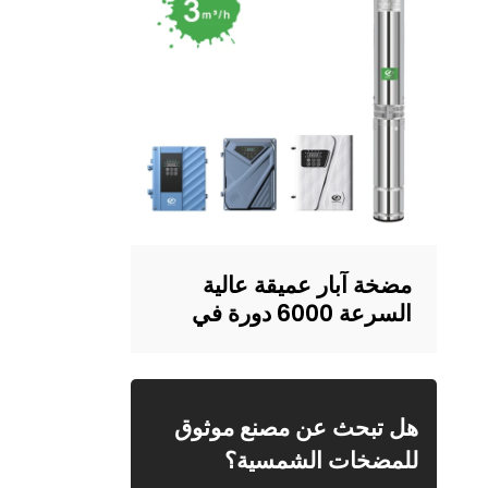
مضخة آبار عميقة عالية
السرعة 6000 دورة في
الدقيقة | تصميم هيكل
مقاوم للرمل | إمدادات
المياه المنزلية والري | تجنيد
التجار
هل تبحث عن مصنع موثوق
للمضخات الشمسية؟