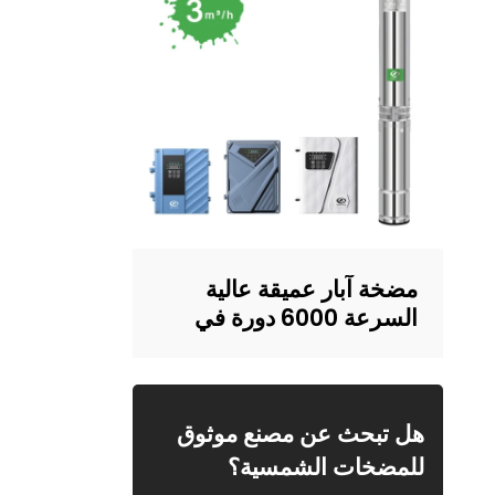
مضخة آبار عميقة عالية
السرعة 6000 دورة في
الدقيقة | تصميم هيكل
مقاوم للرمل | إمدادات
المياه المنزلية والري | تجنيد
التجار
هل تبحث عن مصنع موثوق
للمضخات الشمسية؟