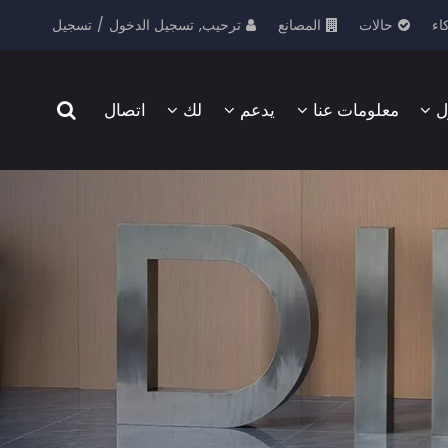
ترحيب,
تسجيل الدخول
/
تسجيل
اء
حالات
المصانع
ل
معلومات عنا
يدعم
لك
اتصال