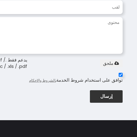
يدعم
ملحق
.doc / .xls / .pdf ، بحد أقصى 
توافق على استخدام شروط الخدمة,
الشروط والاحكام
إرسال