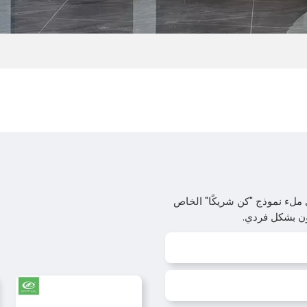
كوين شراكة مع DIFFUL Solar Pumps، فيرجى ملء نموذج "كن شريكًا" الخاص
اون بشكل فردي.