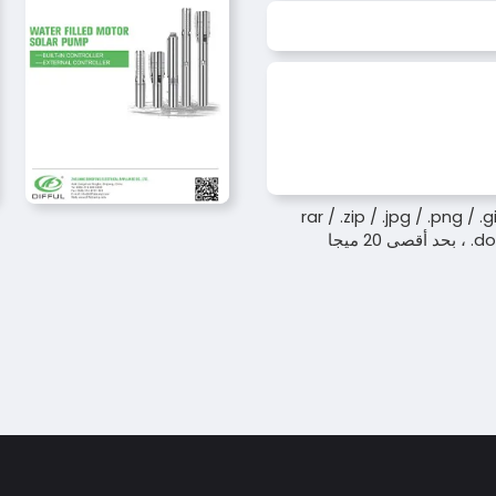
 فقط .rar / .zip / .jpg / .png / .gif /
20 ميجا